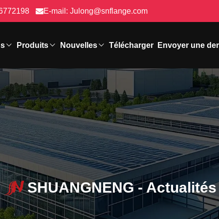
6772198
E-mail:
Julong@snflange.com
us
Produits
Nouvelles
Télécharger
Envoyer une d
SHUANGNENG - Actualités