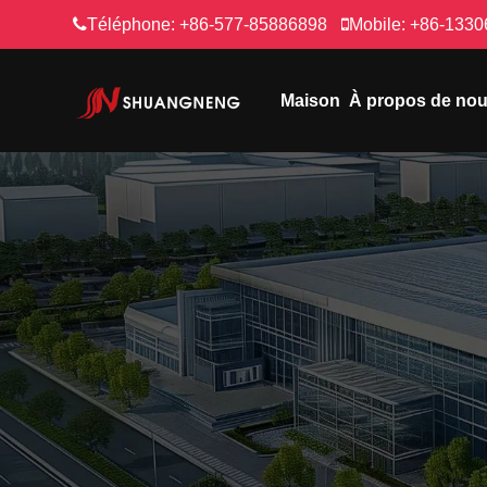
Téléphone:
+86-577-85886898
Mobile:
+86-1330
Maison
À propos de no