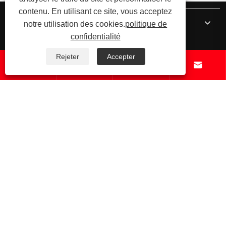
contenu. En utilisant ce site, vous acceptez
À propos de nous
notre utilisation des cookies.
politique de
confidentialité
Produits
Rejeter
Accepter




Nouvelles
Contactez-nous
Copyright © 2024 Zhejiang Shuangneng Steel Industry Co., Ltd. Tous
droits réservés.
Links
Sitemap
RSS
XML
politique de confidentialité