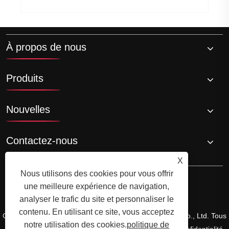
À propos de nous
Produits
Nouvelles
Contactez-nous
X
Nous utilisons des cookies pour vous offrir
une meilleure expérience de navigation,
analyser le trafic du site et personnaliser le
contenu. En utilisant ce site, vous acceptez
Copyright © 2024 Zhejiang Shuangneng Steel Industry Co., Ltd. Tous
notre utilisation des cookies.
politique de
droits réservés.
Links
Sitemap
RSS
XML
politique de confidentialité