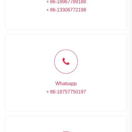
+ 86-18967789188
+ 86-13306772198
Whatsapp
+ 86-18757750197