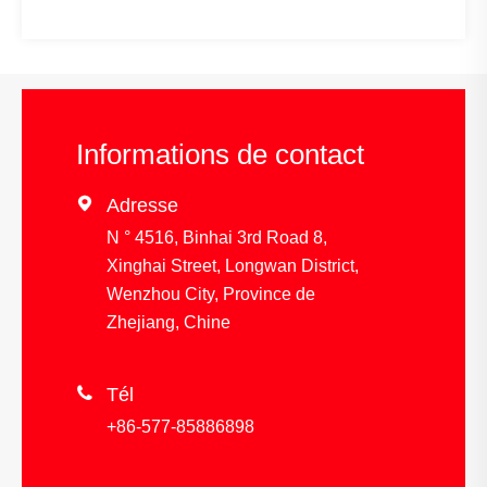
Informations de contact

Adresse
N ° 4516, Binhai 3rd Road 8,
Xinghai Street, Longwan District,
Wenzhou City, Province de
Zhejiang, Chine

Tél
+86-577-85886898