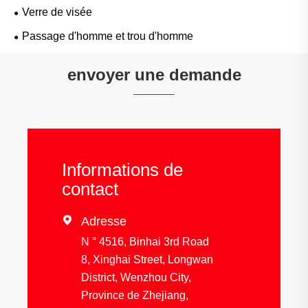
Verre de visée
Passage d'homme et trou d'homme
envoyer une demande
Informations de
contact

Adresse
N ° 4516, Binhai 3rd Road
8, Xinghai Street, Longwan
District, Wenzhou City,
Province de Zhejiang,