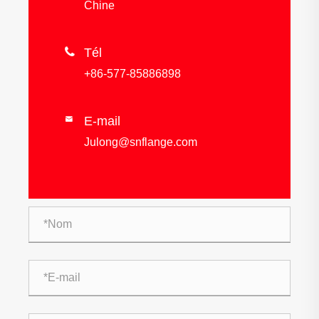
Chine

Tél
+86-577-85886898
E-mail

Julong@snflange.com