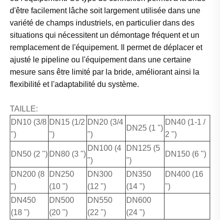
d'être facilement lâche soit largement utilisée dans une
variété de champs industriels, en particulier dans des
situations qui nécessitent un démontage fréquent et un
remplacement de l'équipement. Il permet de déplacer et
ajusté le pipeline ou l'équipement dans une certaine
mesure sans être limité par la bride, améliorant ainsi la
flexibilité et l'adaptabilité du système.
TAILLE:
DN10 (3/8
DN15 (1/2
DN20 (3/4
DN40 (1-1 /
DN25 (1 ")
")
")
")
2 ")
DN100 (4
DN125 (5
DN50 (2 ")
DN80 (3 ")
DN150 (6 ")
")
")
DN200 (8
DN250
DN300
DN350
DN400 (16
")
(10 ")
(12 ")
(14 ")
")
DN450
DN500
DN550
DN600
(18 ")
(20 ")
(22 ")
(24 ")