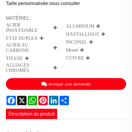
Taille personnalisée nous consulter
MATÉRIEL:
ACIER
ALUMINIUM
INOXYDABLE
HASTALLIAGE
ETAT DUPLEX
INCONEL
ACIER AU
Monel
CARBONE
CUIVRE
TITANE
ALLIAGES
CHROMÉS
envoyer une demande
Facebook
X
WhatsApp
Pinterest
LinkedIn
Share
Description du produit