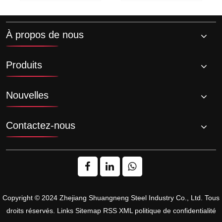
fabricants de
brides et de
tuyaux en acier
À propos de nous
inoxydable
Produits
Nouvelles
Contactez-nous
Copyright © 2024 Zhejiang Shuangneng Steel Industry Co., Ltd. Tous
droits réservés.
Links
Sitemap
RSS
XML
politique de confidentialité