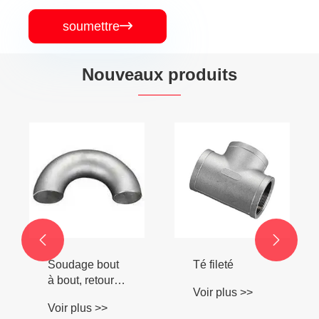
soumettre

Nouveaux produits
Croix de
soudage à
douille
Voir plus >>


Té fileté
Voir plus >>