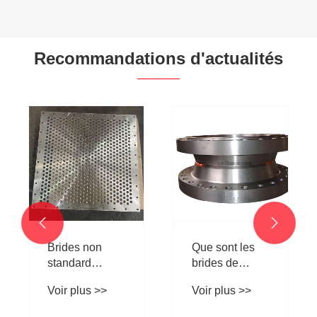
Recommandations d'actualités
2022.7.27
Shuangneng
dans
Voir plus >>
l'exposition
Shanxi Xi’an


Que sont les
brides de
navires à haute
Voir plus >>
pression? Un
guide des