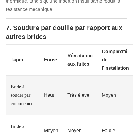
thermique, tandis qu'une insertion insuffisante réduit la
résistance mécanique.
7. Soudure par douille par rapport aux
autres brides
Complexité
Résistance
Taper
Force
de
aux fuites
l'installation
Bride à
souder par
Haut
Très élevé
Moyen
emboîtement
Bride à
Moyen
Moyen
Faible