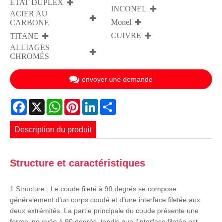
ETAT DUPLEX
INCONEL
ACIER AU
Monel
CARBONE
CUIVRE
TITANE
ALLIAGES
CHROMÉS
envoyer une demande
Facebook
X
WhatsApp
Pinterest
LinkedIn
Share
Description du produit
Structure et caractéristiques
1.Structure : Le coude fileté à 90 degrés se compose
généralement d’un corps coudé et d’une interface filetée aux
deux extrémités. La partie principale du coude présente une
forme incurvée à 90 degrés, tandis que l'interface filetée est