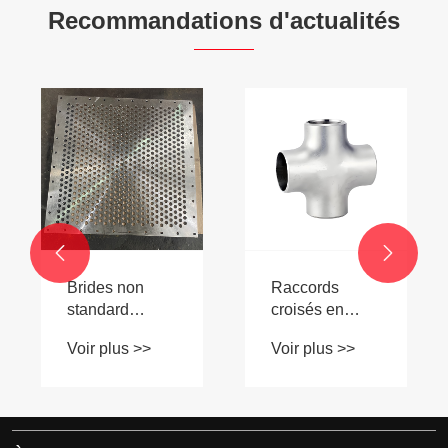
Recommandations d'actualités


Brides non
Raccords
standard
croisés en
innovantes en
acier
Voir plus >>
Voir plus >>
acier
inoxydable: la
inoxydable
solution pour
révolutionne
les systèmes
l'ingénierie des
d'écoulement
pipelines
multidirectionnels