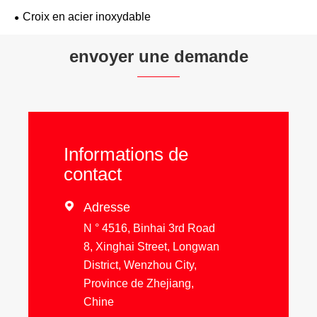
Croix en acier inoxydable
envoyer une demande
Informations de
contact

Adresse
N ° 4516, Binhai 3rd Road
8, Xinghai Street, Longwan
District, Wenzhou City,
Province de Zhejiang,
Chine