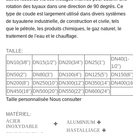
rotation des tuyaux dans une direction de 90 degrés. Ce
type de coude est largement utilisé dans divers systèmes
de tuyauterie industrielle, de construction et civile, tels
que le pétrole, les produits chimiques, le gaz naturel, le
traitement de l'eau et le chauffage.
TAILLE:
DN40(1-
DN10(3/8")
DN15(1/2")
DN20(3/4")
DN25(1")
1/2")
DN50(2")
DN80(3")
DN100(4")
DN125(5")
DN150(6"
DN200(8")
DN250(10")
DN300(12")
DN350(14")
DN400(16
DN450(18")
DN500(20")
DN550(22")
DN600(24")
Taille personnalisée Nous consulter
MATÉRIEL:
ACIER
ALUMINIUM
INOXYDABLE
HASTALLIAGE