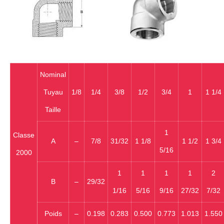
Nominal
Tuyau
1/8
1/4
3/8
1/2
3/4
1
1 1/4
Taille
1
Classe
A
–
7/8
31/32
1 1/8
1 1/2
1 3/4
5/16
2000
1
1
1
1
2
B
–
29/32
1/16
5/16
9/16
27/32
7/32
Poids
–
0.198
0.283
0.500
0.773
1.013
1.550