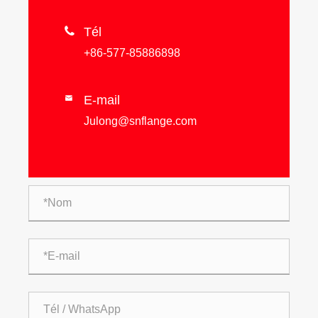

Tél
+86-577-85886898
E-mail

Julong@snflange.com