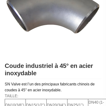
Coude industriel à 45° en acier
inoxydable
SN Valve est l’un des principaux fabricants chinois de
coudes à 45° en acier inoxydable.
TAILLE:
DN40 (1-
DN10(3/8")
DN15(1/2")
DN20(3/4")
DN25(1")