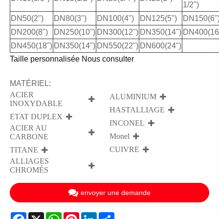
1/2")
DN50(2")
DN80(3")
DN100(4")
DN125(5")
DN150(6"
DN200(8")
DN250(10")
DN300(12")
DN350(14")
DN400(16
DN450(18")
DN350(14")
DN550(22")
DN600(24")
Taille personnalisée Nous consulter
MATÉRIEL:
ACIER
ALUMINIUM
INOXYDABLE
HASTALLIAGE
ETAT DUPLEX
INCONEL
ACIER AU
Monel
CARBONE
CUIVRE
TITANE
ALLIAGES
CHROMÉS
envoyer une demande
Facebook
X
WhatsApp
Pinterest
LinkedIn
Share