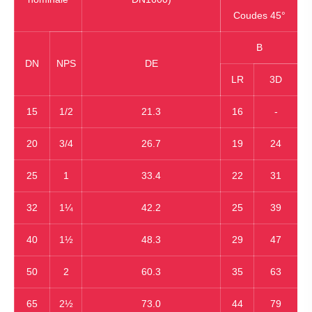
Coudes 45°
B
DN
NPS
DE
LR
3D
15
1/2
21.3
16
-
20
3/4
26.7
19
24
25
1
33.4
22
31
32
1¼
42.2
25
39
40
1½
48.3
29
47
50
2
60.3
35
63
65
2½
73.0
44
79