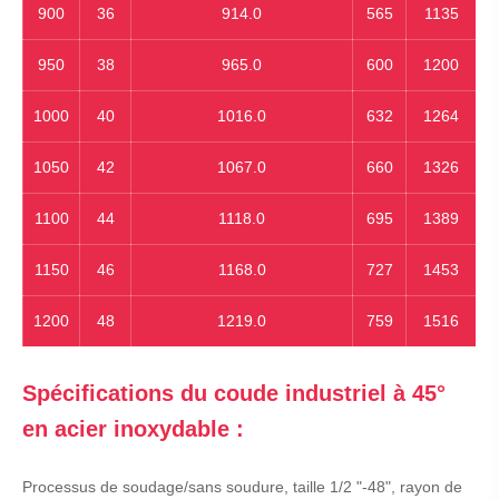
900
36
914.0
565
1135
950
38
965.0
600
1200
1000
40
1016.0
632
1264
1050
42
1067.0
660
1326
1100
44
1118.0
695
1389
1150
46
1168.0
727
1453
1200
48
1219.0
759
1516
Spécifications du coude industriel à 45°
en acier inoxydable :
Processus de soudage/sans soudure, taille 1/2 "-48", rayon de