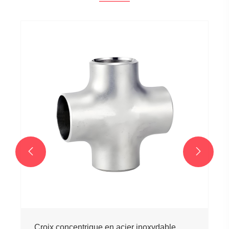
Coude industriel à 90° en acier inoxydable
Voir plus >>

