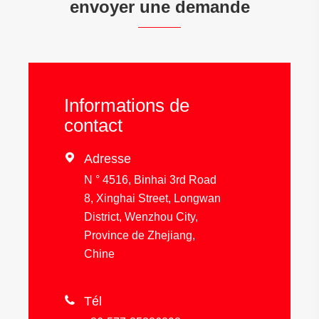
envoyer une demande
Informations de
contact

Adresse
N ° 4516, Binhai 3rd Road
8, Xinghai Street, Longwan
District, Wenzhou City,
Province de Zhejiang,
Chine

Tél