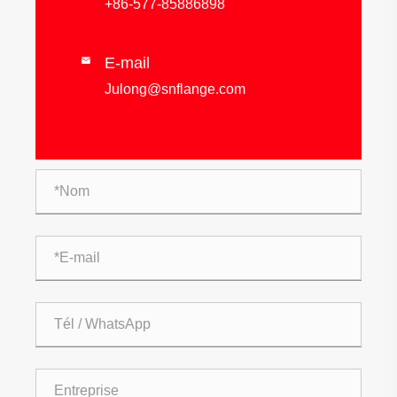
+86-577-85886898
E-mail

Julong@snflange.com