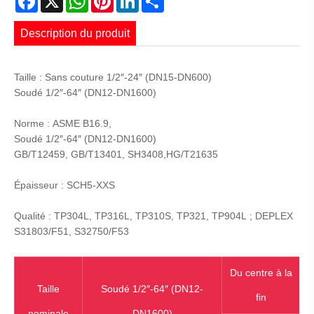
Description du produit
Taille : Sans couture 1/2″-24″ (DN15-DN600)
Soudé 1/2″-64″ (DN12-DN1600)
Norme : ASME B16.9,
Soudé 1/2″-64″ (DN12-DN1600)
GB/T12459, GB/T13401, SH3408,HG/T21635
Épaisseur : SCH5-XXS
Qualité : TP304L, TP316L, TP310S, TP321, TP904L ; DEPLEX
S31803/F51, S32750/F53
Du centre à la
Taille
Soudé 1/2″-64″ (DN12-
fin
nominale
DN1600)